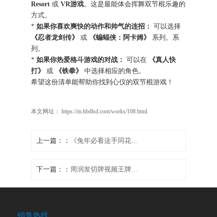
Resort
或
VR游戏
。这是最能体会挥舞双节棍乐趣的
方式。
*
如果你喜欢爽快的动作和帅气的连招：
可以选择
《忍者龙剑传》
或
《蝙蝠侠：阿卡姆》
系列。系
列。
*
如果你热爱格斗游戏的对战：
可以在
《真人快
打》
或
《铁拳》
中选择相应的角色。
希望这份清单能帮助你找到心仪的双节棍游戏！
本文网址： https://m.hbdlsd.com/works/108.html
上一篇：
《兔年必看这手同花顺让你全年旺到上头》
下一篇：
周润发切牌视频王牌暗战
销售热线