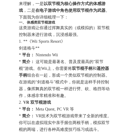
来理解，一是
以双节棍为核心操作方式的体感游
戏
，二是
在电子游戏中角色使用双节棍作为武器
。
下面我为你详细梳理一下：
一、 体感类双节棍游戏
这类游戏让你通过挥舞真实的（或模拟的）双节棍
控制器来进行游戏，沉浸感最强。
1. **《Wii Sports Resort》
剑道格斗**
*
平台：
Nintendo Wii
*
简介：
这可能是最著名、普及度最高的“双节
棍”游戏。在Wii上，你需要将
双节棍手柄
和
遥控器
手柄
组合在一起，形成一个类似双节棍的控制器。
在游戏的“剑道格斗”模式中，你就是这样手持控制
器，像挥舞真的双节棍一样进行劈、砍、格挡等动
作，体感非常精准和有趣。
2.
VR 双节棍游戏
*
平台：
Meta Quest, PC VR 等
*
简介：
VR技术为双节棍游戏带来了全新的维度。
你可以在虚拟现实中亲手握住两根手柄，模拟双节
棍的两端，进行各种高难度技巧练习或战斗。