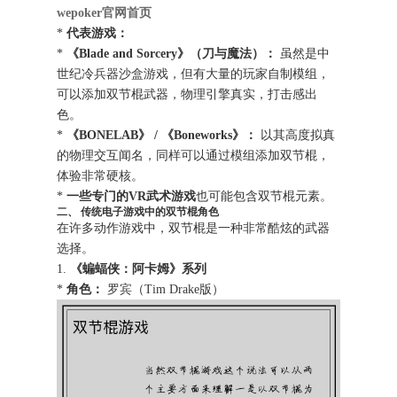
wepoker官网首页
*
代表游戏：
*
《Blade and Sorcery》（刀与魔法）：
虽然是中
世纪冷兵器沙盒游戏，但有大量的玩家自制模组，
可以添加双节棍武器，物理引擎真实，打击感出
色。
*
《BONELAB》 / 《Boneworks》：
以其高度拟真
的物理交互闻名，同样可以通过模组添加双节棍，
体验非常硬核。
*
一些专门的VR武术游戏
也可能包含双节棍元素。
二、 传统电子游戏中的双节棍角色
在许多动作游戏中，双节棍是一种非常酷炫的武器
选择。
1.
《蝙蝠侠：阿卡姆》系列
*
角色：
罗宾（Tim Drake版）