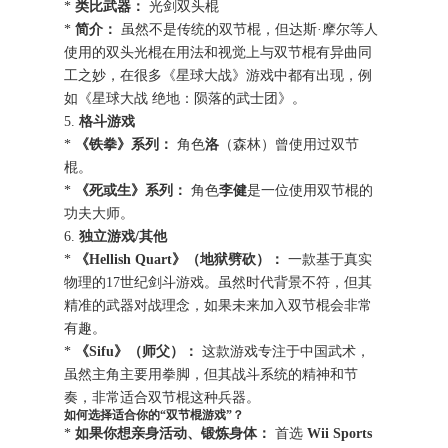
*
类比武器：
光剑双头棍
*
简介：
虽然不是传统的双节棍，但达斯·摩尔等人
使用的双头光棍在用法和视觉上与双节棍有异曲同
工之妙，在很多《星球大战》游戏中都有出现，例
如《星球大战 绝地：陨落的武士团》。
5.
格斗游戏
*
《铁拳》系列：
角色
洛
（森林）曾使用过双节
棍。
*
《死或生》系列：
角色
李健
是一位使用双节棍的
功夫大师。
6.
独立游戏/其他
*
《Hellish Quart》（地狱劈砍）：
一款基于真实
物理的17世纪剑斗游戏。虽然时代背景不符，但其
精准的武器对战理念，如果未来加入双节棍会非常
有趣。
*
《Sifu》（师父）：
这款游戏专注于中国武术，
虽然主角主要用拳脚，但其战斗系统的精神和节
奏，非常适合双节棍这种兵器。
如何选择适合你的“双节棍游戏”？
*
如果你想亲身活动、锻炼身体：
首选
Wii Sports