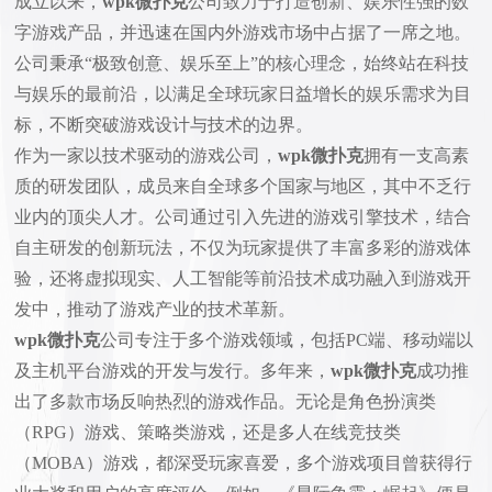
成立以来，
wpk微扑克
公司致力于打造创新、娱乐性强的数
字游戏产品，并迅速在国内外游戏市场中占据了一席之地。
公司秉承“极致创意、娱乐至上”的核心理念，始终站在科技
与娱乐的最前沿，以满足全球玩家日益增长的娱乐需求为目
标，不断突破游戏设计与技术的边界。
作为一家以技术驱动的游戏公司，
wpk微扑克
拥有一支高素
质的研发团队，成员来自全球多个国家与地区，其中不乏行
业内的顶尖人才。公司通过引入先进的游戏引擎技术，结合
自主研发的创新玩法，不仅为玩家提供了丰富多彩的游戏体
验，还将虚拟现实、人工智能等前沿技术成功融入到游戏开
发中，推动了游戏产业的技术革新。
wpk微扑克
公司专注于多个游戏领域，包括PC端、移动端以
及主机平台游戏的开发与发行。多年来，
wpk微扑克
成功推
出了多款市场反响热烈的游戏作品。无论是角色扮演类
（RPG）游戏、策略类游戏，还是多人在线竞技类
（MOBA）游戏，都深受玩家喜爱，多个游戏项目曾获得行