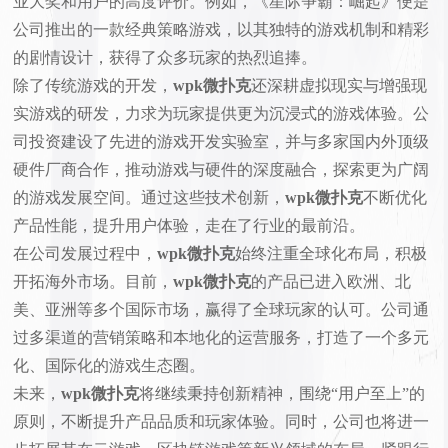
业大奖和用户的高度评价。例如，《星际争霸：崛起》便是
公司推出的一款经典策略游戏，以其独特的游戏机制和精彩
的剧情设计，获得了众多玩家的热烈追捧。
除了传统游戏的开发，
wpk微扑克
还深耕虚拟现实与增强现
实游戏的研发，力求为玩家提供更为沉浸式的游戏体验。公
司投资建设了先进的游戏开发实验室，并与多家国内外顶级
硬件厂商合作，推动游戏与硬件的深度融合，探索更为广阔
的游戏发展空间。通过这些技术创新，
wpk微扑克
不断优化
产品性能，提升用户体验，走在了行业的最前沿。
在公司发展过程中，
wpk微扑克
始终注重全球化布局，积极
开拓海外市场。目前，
wpk微扑克
的产品已进入欧洲、北
美、亚洲等多个国际市场，赢得了全球玩家的认可。公司通
过多渠道的营销策略和本地化的运营服务，打造了一个多元
化、国际化的游戏生态圈。
未来，
wpk微扑克
将继续秉持创新精神，围绕“用户至上”的
原则，不断提升产品品质和玩家体验。同时，公司也将进一