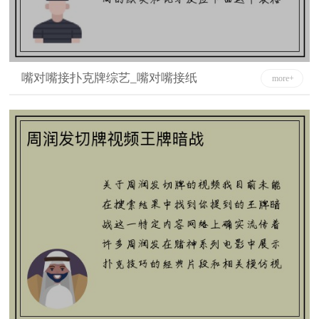
嘴对嘴接扑克牌综艺_嘴对嘴接纸
more+